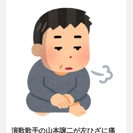
演歌歌手の山本譲二が左ひざに痛