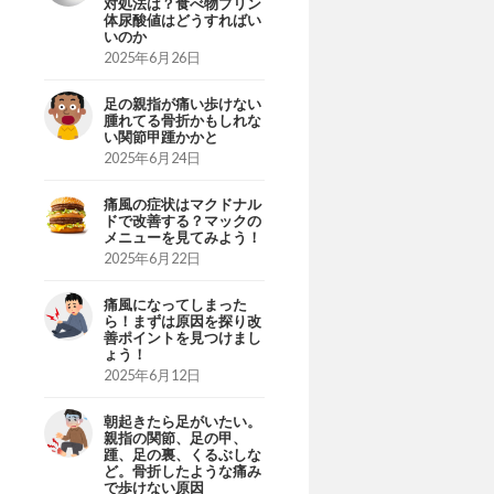
対処法は？食べ物プリン
体尿酸値はどうすればい
いのか
2025年6月26日
足の親指が痛い歩けない
腫れてる骨折かもしれな
い関節甲踵かかと
2025年6月24日
痛風の症状はマクドナル
ドで改善する？マックの
メニューを見てみよう！
2025年6月22日
痛風になってしまった
ら！まずは原因を探り改
善ポイントを見つけまし
ょう！
2025年6月12日
朝起きたら足がいたい。
親指の関節、足の甲、
踵、足の裏、くるぶしな
ど。骨折したような痛み
で歩けない原因