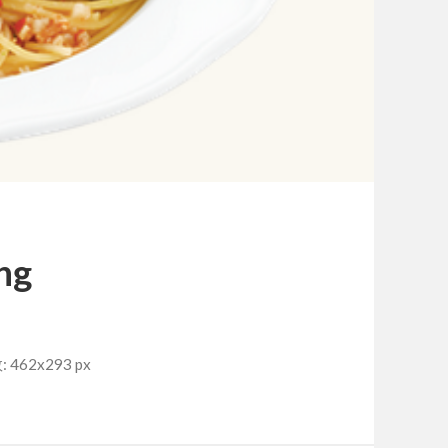
ng
462x293 px