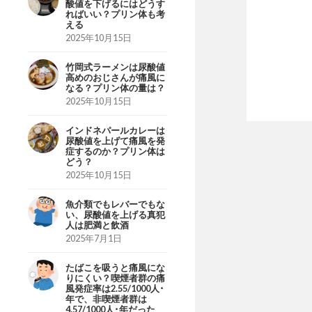
酸値を下げるにはどうす
ればいい？プリン体も考
える
2025年10月15日
竹岡式ラーメンは尿酸値
高めのおじさんが痛風に
なる？プリン体の量は？
2025年10月15日
インドネパールカレーは
尿酸値を上げて痛風を発
症するのか？プリン体は
どう？
2025年10月15日
魚介類でもレバーでもな
い、尿酸値を上げる真犯
人は肥満と飲酒
2025年7月1日
たばこを吸うと痛風にな
りにくい？喫煙者群の痛
風発症率は2.55/1000人･
年で、非喫煙者群は
4.57/1000人･年だった