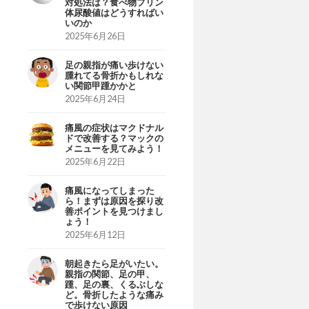
対処法は？食べ物プリン
体尿酸値はどうすればい
いのか
2025年6月26日
足の親指が痛い歩けない
腫れてる骨折かもしれな
い関節甲踵かかと
2025年6月24日
痛風の症状はマクドナル
ドで改善する？マックの
メニューを見てみよう！
2025年6月22日
痛風になってしまった
ら！まずは原因を探り改
善ポイントを見つけまし
ょう！
2025年6月12日
朝起きたら足がいたい。
親指の関節、足の甲、
踵、足の裏、くるぶしな
ど。骨折したような痛み
で歩けない原因