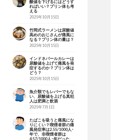
酸値を下げるにはどうす
ればいい？プリン体も考
える
2025年10月15日
竹岡式ラーメンは尿酸値
高めのおじさんが痛風に
なる？プリン体の量は？
2025年10月15日
インドネパールカレーは
尿酸値を上げて痛風を発
症するのか？プリン体は
どう？
2025年10月15日
魚介類でもレバーでもな
い、尿酸値を上げる真犯
人は肥満と飲酒
2025年7月1日
たばこを吸うと痛風にな
りにくい？喫煙者群の痛
風発症率は2.55/1000人･
年で、非喫煙者群は
4.57/1000人･年だった