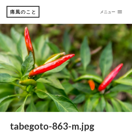
痛風のこと
メニュー
tabegoto-863-m.jpg