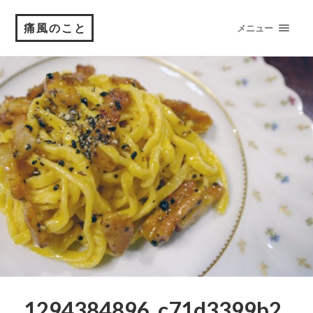
痛風のこと
メニュー
1294384896_c71d3399b2